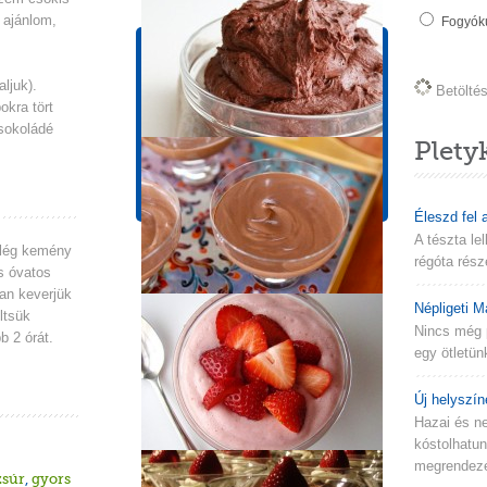
 ajánlom,
Fogyókú
Tápérték információk
1 adagra vonatkozik!
aljuk).
Betöltés 
okra tört
Energia
Zsír
csokoládé
264 kcal
10.6g
Plety
Szénhidrát
Fehérje
34.1g
5.2g
Éleszd fel 
A tészta le
 elég kemény
régóta rész
és óvatos
an keverjük
Népligeti M
ltsük
Nincs még 
bb 2 órát.
egy ötletün
Új helyszín
Hazai és n
kóstolhatu
megrendezés
zsúr
,
gyors