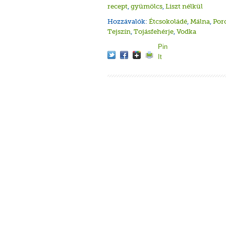
recept
,
gyümölcs
,
Liszt nélkül
Hozzávalók:
Étcsokoládé
,
Málna
,
Por
Tejszín
,
Tojásfehérje
,
Vodka
Pin
It