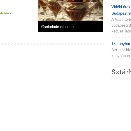
Vidéki árak
cukor
,
Budapestre.
A Vasúttör
budapesti „
Csokoládés-bogyós mousse
Gyors kakaókrém
Joghurtos csoki mousse
Epres-túrós mousse
Csokoládé mousse
kedves látog
15 konyhai 
Azt már biz
konyhában n
Sztár