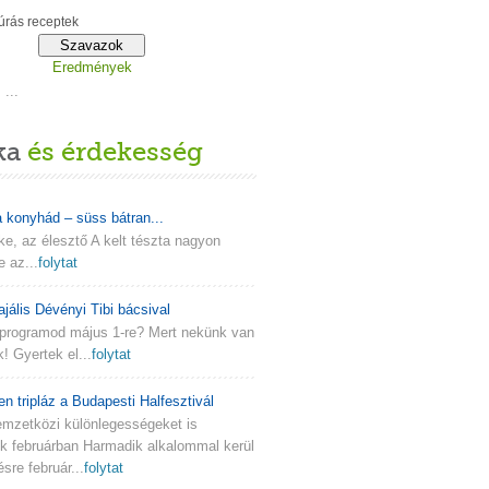
rás receptek
Eredmények
...
ka
és érdekesség
a konyhád – süss bátran...
lke, az élesztő A kelt tészta nagyon
e az...
folytat
ajális Dévényi Tibi bácsival
programod május 1-re? Mert nekünk van
k! Gyertek el...
folytat
en tripláz a Budapesti Halfesztivál
emzetközi különlegességeket is
nk februárban Harmadik alkalommal kerül
re február...
folytat