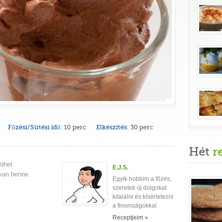
Főzési/Sütési idő:
10 perc
Elkészítés:
30 perc
Hét
r
öhet.
E.J.S.
van benne.
Egyik hobbim a főzés,
szeretek új dolgokat
kitalálni és kísérletezni
a finomságokkal.
Receptjeim »