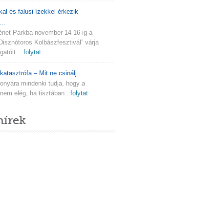
kal és falusi ízekkel érkezik
..
ténet Parkba november 14-16-ig a
Disznótoros Kolbászfesztivál” várja
atóit....
folytat
katasztrófa – Mit ne csinálj...
onyára mindenki tudja, hogy a
em elég, ha tisztában...
folytat
hírek