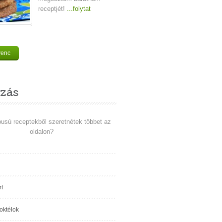
receptjét!
...folytat
venc
zás
pusú receptekből szeretnétek többet az
oldalon?
t
koktélok