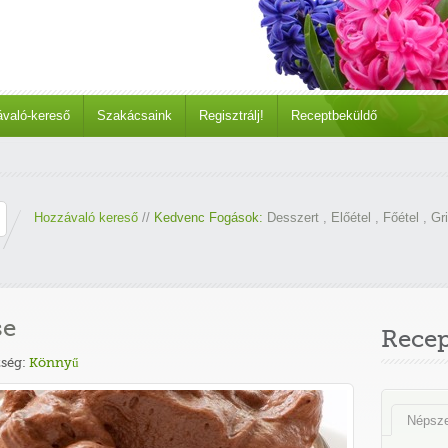
való-kereső
Szakácsaink
Regisztrálj!
Receptbeküldő
Hozzávaló kereső
//
Kedvenc Fogások:
Desszert
,
Előétel
,
Főétel
,
Gri
se
Rece
ség:
Könnyű
Népsz