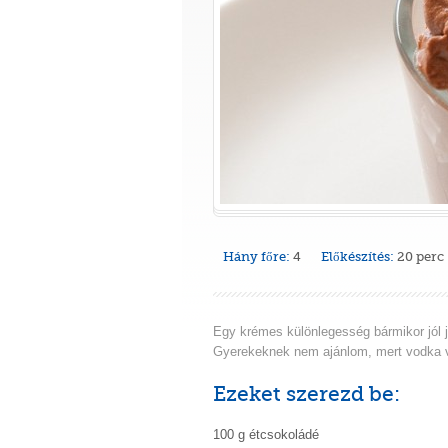
Hány főre:
4
Előkészítés:
20 perc
Egy krémes különlegesség bármikor jól j
Gyerekeknek nem ajánlom, mert vodka 
Ezeket szerezd be:
100 g étcsokoládé