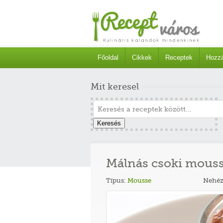
Főoldal
Cikkek
Receptek
Hozzá
Mit keresel
Keresés
Málnás csoki mous
Típus:
Mousse
Nehéz