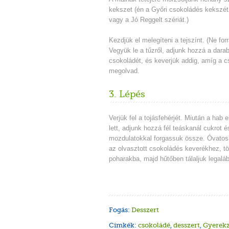
kekszet (én a Győri csokoládés kekszét
vagy a Jó Reggelt szériát.)
Kezdjük el melegíteni a tejszínt. (Ne forr
Vegyük le a tűzről, adjunk hozzá a darab
csokoládét, és keverjük addig, amíg a 
megolvad.
3. Lépés
Verjük fel a tojásfehérjét. Miután a hab
lett, adjunk hozzá fél teáskanál cukrot 
mozdulatokkal forgassuk össze. Óvatos
az olvasztott csokoládés keverékhez, tö
poharakba, majd hűtőben tálaljuk legalá
Fogás:
Desszert
Cimkék:
csokoládé
,
desszert
,
Gyerek