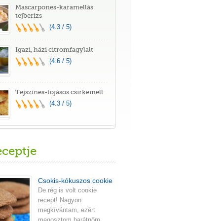
Mascarpones-karamellás
tejberizs
(4.3 / 5)
Igazi, házi citromfagylalt
(4.6 / 5)
Tejszínes-tojásos csirkemell
(4.3 / 5)
eceptje
Csokis-kókuszos cookie
De rég is volt cookie
recept! Nagyon
megkívántam, ezért
megosztom barátnőm