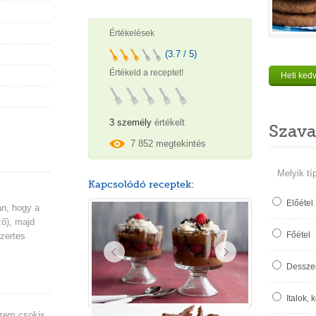
Értékelések
(3.7 / 5)
Értékeld a receptet!
Heti ked
3 személy
értékelt
Szava
7 852 megtekintés
Melyik tí
Kapcsolódó receptek:
Előétel
án, hogy a
ő), majd
Főétel
zertes
Desszer
Italok, 
szem csokis