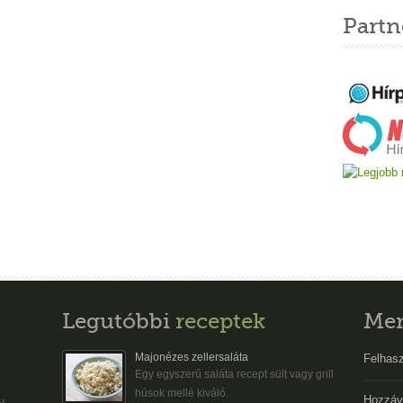
Partn
Legutóbbi
receptek
Me
Majonézes zellersaláta
Felhasz
Egy egyszerű saláta recept sült vagy grill
húsok mellé kiváló.
Hozzáv