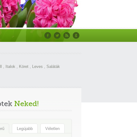
ll
,
Italok
,
Köret
,
Leves
,
Saláták
ptek
Neked!
erű
Legújabb
Véletlen