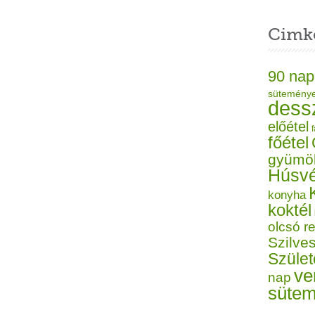
Cimk
90 nap
sütemény
dess
előétel
f
főétel
gyümö
Húsvé
konyha
koktél
olcsó r
Szilves
Szüle
ve
nap
süte