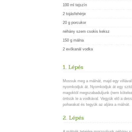
100 ml tejszín
2 tojásfehérje
20 g porcukor
néhány szem csokis keksz
150 g málna
2 evőkanál vodka
1. Lépés
Mossuk meg a málnát, majd egy villával
nyomkodjuk át. Nyomkodjuk át egy szit
magoktól megszabaduljunk (nem kötelez
öntsük le a vodkával. Vegyük elő a dess
poharakat és tegyük az aljára a málnát.
2. Lépés
A málnák tetejére morzsoljunk néhány 