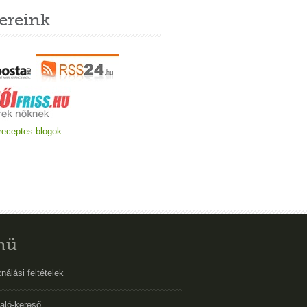
ereink
nü
nálási feltételek
aló-kereső