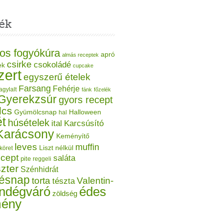
ék
os fogyókúra
apró
almás receptek
csirke
csokoládé
ek
cupcake
zert
egyszerű ételek
Farsang
Fehérje
agylalt
fánk
főzelék
Gyerekzsúr
gyors recept
lcs
Gyümölcsnap
Halloween
hal
t
húsételek
ital
Karcsúsító
Karácsony
Keményítő
leves
muffin
Liszt nélkül
köret
ecept
saláta
pite
reggeli
zter
Szénhidrát
tésnap
torta
Valentin-
tészta
ndégváró
édes
zöldség
mény