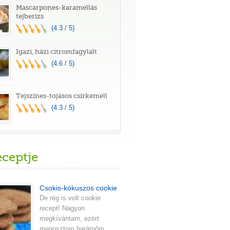
Mascarpones-karamellás
tejberizs
(4.3 / 5)
Igazi, házi citromfagylalt
(4.6 / 5)
Tejszínes-tojásos csirkemell
(4.3 / 5)
eceptje
Csokis-kókuszos cookie
De rég is volt cookie
recept! Nagyon
megkívántam, ezért
megosztom barátnőm