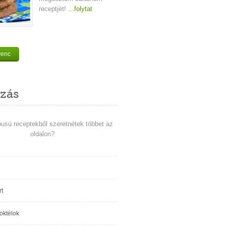
receptjét!
...folytat
venc
zás
pusú receptekből szeretnétek többet az
oldalon?
t
koktélok