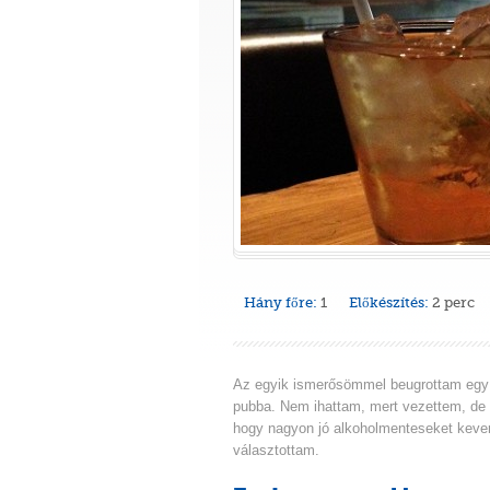
Hány főre:
1
Előkészítés:
2 perc
Az egyik ismerősömmel beugrottam egy 
pubba. Nem ihattam, mert vezettem, de
hogy nagyon jó alkoholmenteseket keve
választottam.