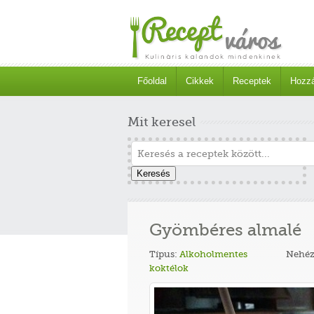
Főoldal
Cikkek
Receptek
Hozzá
Mit keresel
Keresés
Gyömbéres almalé
Típus:
Alkoholmentes
Nehéz
koktélok