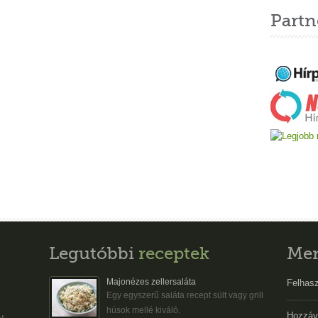
Partn
Legutóbbi
receptek
Me
Majonézes zellersaláta
Felhasz
Egy egyszerű saláta recept sült vagy grill
húsok mellé kiváló.
Hozzáv