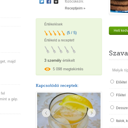
főzőcskézni.
Receptjeim »
Értékelések
Heti ked
(5 / 5)
Értékeld a receptet!
Szava
3 személy
értékelt
get, majd
5 098 megtekintés
Melyik tí
Előétel
Kapcsolódó receptek:
fel
Főétel
 mint a gép.
Desszer
Italok, 