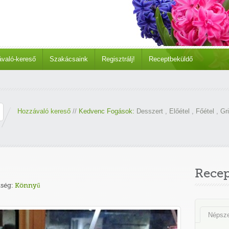
való-kereső
Szakácsaink
Regisztrálj!
Receptbeküldő
Hozzávaló kereső
//
Kedvenc Fogások:
Desszert
,
Előétel
,
Főétel
,
Gri
Rece
ség:
Könnyű
Népsz