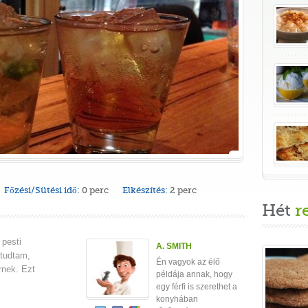
Főzési/Sütési idő:
0 perc
Elkészítés:
2 perc
Hét
r
pesti
A. SMITH
 tudtam,
Én vagyok az élő
rnek. Ezt
példája annak, hogy
egy férfi is szerethet a
konyhában