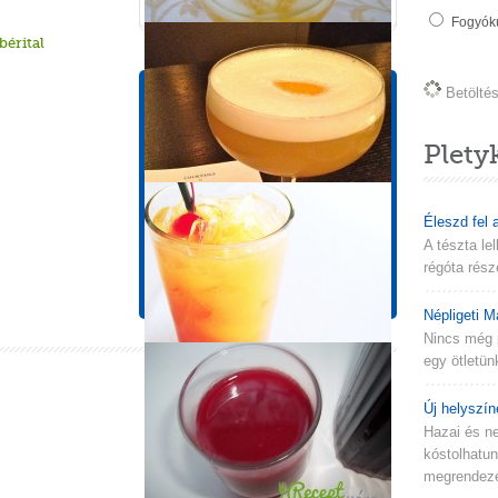
Fogyókú
érital
Betöltés 
Tápérték információk
1 adagra vonatkozik!
Plety
Energia
Összes Zsír
93 kcal
0,3 g
Koleszterin
Szénhidrát
Éleszd fel 
0 mg
22,4 g
A tészta le
Cukor
Fehérje
régóta rész
21,6 g
0,3 g
Népligeti M
Nincs még 
egy ötletün
Új helyszín
Hazai és n
kóstolhatu
megrendezés