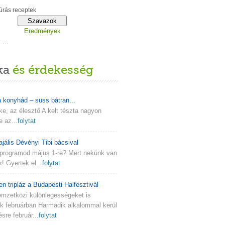
rás receptek
Eredmények
...
ka
és érdekesség
a konyhád – süss bátran...
lke, az élesztő A kelt tészta nagyon
e az...
folytat
ajális Dévényi Tibi bácsival
programod május 1-re? Mert nekünk van
k! Gyertek el...
folytat
en tripláz a Budapesti Halfesztivál
emzetközi különlegességeket is
nk februárban Harmadik alkalommal kerül
re február...
folytat