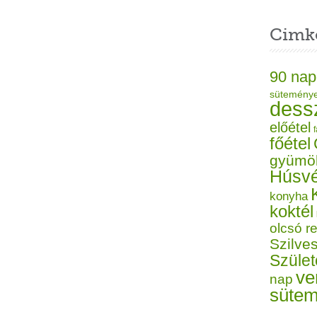
Cimk
90 nap
sütemény
dess
előétel
f
főétel
gyümö
Húsvé
konyha
koktél
olcsó r
Szilves
Szüle
ve
nap
süte