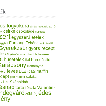
ék
os fogyókúra
apró
almás receptek
csirke
csokoládé
ek
cupcake
zert
egyszerű ételek
Farsang
Fehérje
agylalt
fánk
főzelék
Gyerekzsúr
gyors recept
lcs
Gyümölcsnap
Halloween
hal
t
húsételek
ital
Karcsúsító
Karácsony
Keményítő
leves
muffin
Liszt nélkül
köret
ecept
saláta
pite
reggeli
zter
Szénhidrát
tésnap
torta
Valentin-
tészta
ndégváró
édes
zöldség
mény