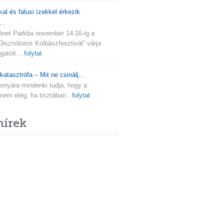
kal és falusi ízekkel érkezik
..
ténet Parkba november 14-16-ig a
Disznótoros Kolbászfesztivál” várja
atóit....
folytat
katasztrófa – Mit ne csinálj...
onyára mindenki tudja, hogy a
em elég, ha tisztában...
folytat
hírek