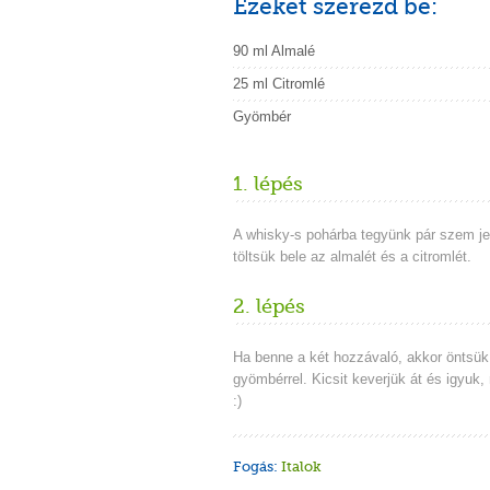
Ezeket szerezd be:
90 ml Almalé
25 ml Citromlé
Gyömbér
1. lépés
A whisky-s pohárba tegyünk pár szem je
töltsük bele az almalét és a citromlét.
2. lépés
Ha benne a két hozzávaló, akkor öntsük 
gyömbérrel. Kicsit keverjük át és igyuk,
:)
Fogás:
Italok