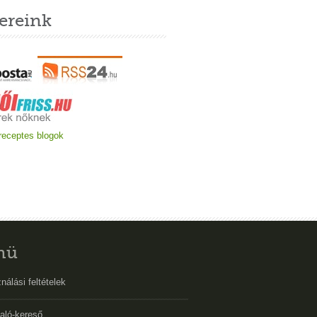
ereink
nü
nálási feltételek
aló-kereső