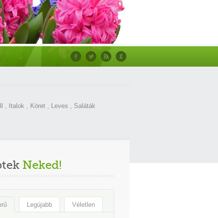
ll
,
Italok
,
Köret
,
Leves
,
Saláták
ptek
Neked!
erű
Legújabb
Véletlen