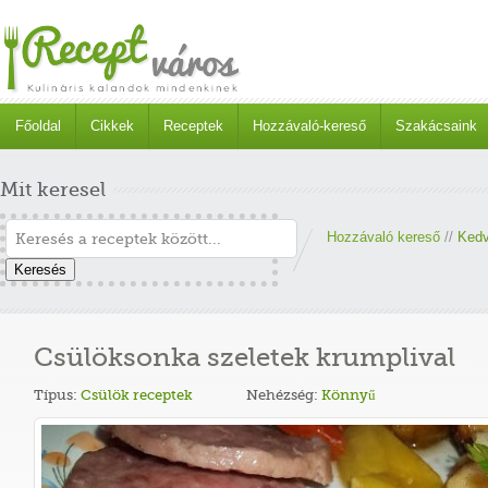
Főoldal
Cikkek
Receptek
Hozzávaló-kereső
Szakácsaink
Mit keresel
Hozzávaló kereső
//
Kedv
Keresés
Csülöksonka szeletek krumplival
Típus:
Csülök receptek
Nehézség:
Könnyű