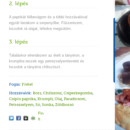
2. lépés
A paprikát félbevágom és a többi hozzávalóval
együtt berakom a serpenyőbe. Fűszerezem,
Tápér
locsolok rá olajat, lefedve megsütöm.
1 adagr
Energ
3. lépés
308 k
Koles
Tálaláskor elrendezem az ételt a tányéron, a
43 m
krumplira teszek egy petrezselyemlevelet és
Cuko
locsolok a tányérra chiliszószt.
9 g
Fogás:
Főétel
Hozzávalók:
Bors
,
Chiliszósz
,
Csiperkegomba
,
Csípős paprika
,
Krumpli
,
Olaj
,
Paradicsom
,
Petrezselyem
,
Só
,
Sonka
,
Zöldborsó
Pin
It