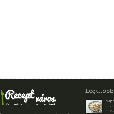
Legutóbb
Majon
Egy eg
húsok