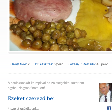
Hány főre:
2
Előkészítés:
5 perc
Főzési/Sütési idő:
45 perc
A csülöksonkát krumplival és zöldségekkel sütöttem
egybe. Nagyon finom lett!
Ezeket szerezd be:
4 szelet csülöksonka