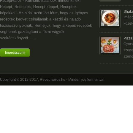
Receptváros - Kulináris kalandok mindenkinek!
Recept, Receptek, Recept képpel, Receptek
Shaks
képekkel - Az oldal azért jött létre, hogy az igényes
Imádo
receptek kedvet csináljanak a kezdő és haladó
közel-
háziasszonyoknak. Reméljük, hogy a képes receptek
segítenek gazdagítani a főzni vágyók
szakácskönyvét.......
Pizza
Gyors
szend
Impresszum
szend
Copyright © 2012-2017, Receptváros.hu - Minden jog fenntartva!