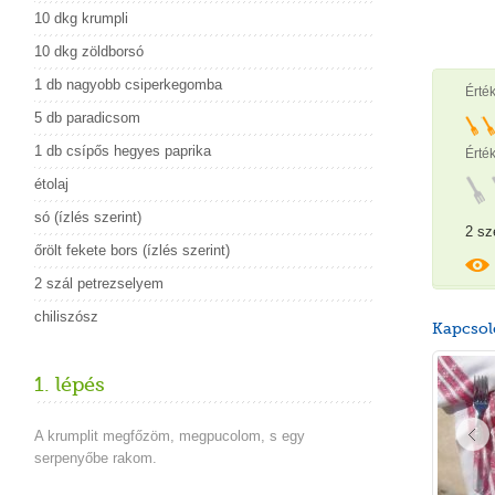
10 dkg krumpli
10 dkg zöldborsó
1 db nagyobb csiperkegomba
Érté
5 db paradicsom
1 db csípős hegyes paprika
Érték
étolaj
só (ízlés szerint)
2 sz
őrölt fekete bors (ízlés szerint)
2 szál petrezselyem
chiliszósz
Kapcsol
1. lépés
A krumplit megfőzöm, megpucolom, s egy
serpenyőbe rakom.