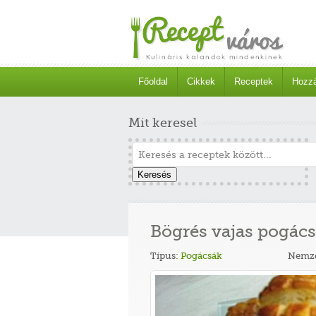
Főoldal
Cikkek
Receptek
Hozzá
Mit keresel
Keresés
Bögrés vajas pogác
Típus:
Pogácsák
Nemze