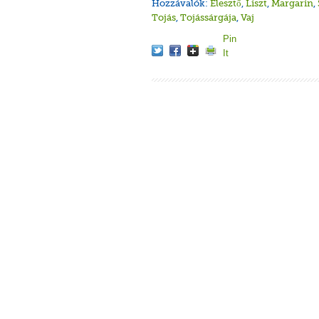
Hozzávalók:
Élesztő
,
Liszt
,
Margarin
,
Tojás
,
Tojássárgája
,
Vaj
Pin
It