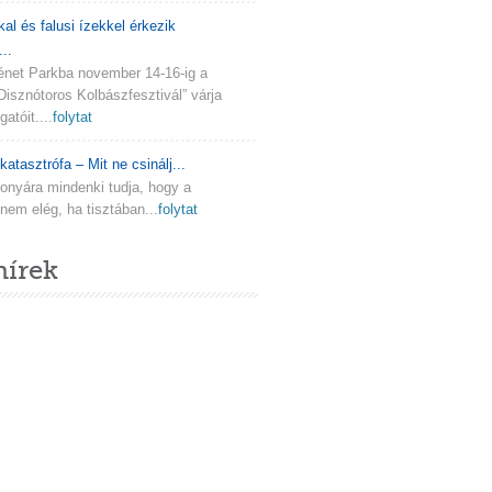
kal és falusi ízekkel érkezik
..
ténet Parkba november 14-16-ig a
Disznótoros Kolbászfesztivál” várja
atóit....
folytat
katasztrófa – Mit ne csinálj...
onyára mindenki tudja, hogy a
em elég, ha tisztában...
folytat
hírek