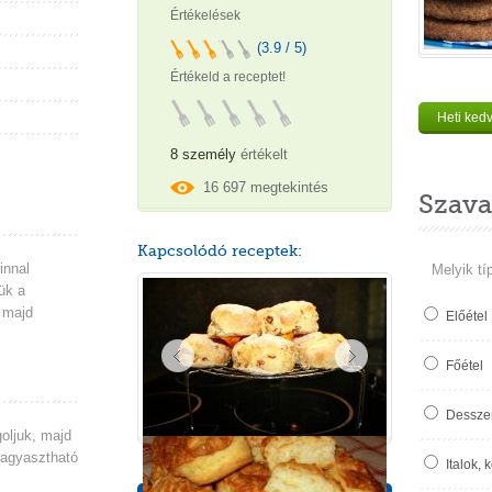
Értékelések
(3.9 / 5)
Értékeld a receptet!
Heti ked
8 személy
értékelt
16 697 megtekintés
Szava
Kapcsolódó receptek:
innal
Melyik tí
ük a
, majd
Előétel
Főétel
Desszer
oljuk, majd
fagyasztható
Italok, 