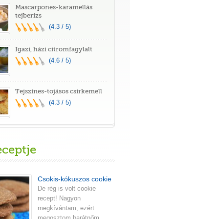
Mascarpones-karamellás
tejberizs
(4.3 / 5)
Igazi, házi citromfagylalt
(4.6 / 5)
Tejszínes-tojásos csirkemell
(4.3 / 5)
eceptje
Csokis-kókuszos cookie
De rég is volt cookie
recept! Nagyon
megkívántam, ezért
megosztom barátnőm