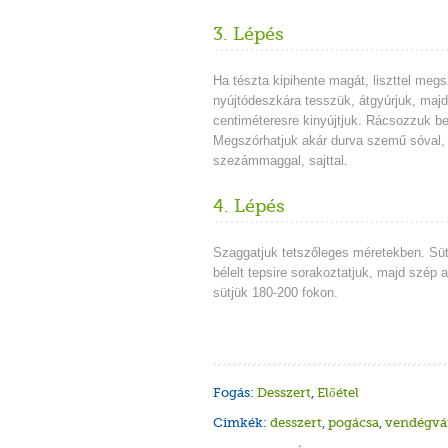
3. Lépés
Ha tészta kipihente magát, liszttel megs
nyújtódeszkára tesszük, átgyúrjuk, maj
centiméteresre kinyújtjuk. Rácsozzuk be 
Megszórhatjuk akár durva szemű sóval,
szezámmaggal, sajttal.
4. Lépés
Szaggatjuk tetszőleges méretekben. Süt
bélelt tepsire sorakoztatjuk, majd szép 
sütjük 180-200 fokon.
Fogás:
Desszert
,
Előétel
Cimkék:
desszert
,
pogácsa
,
vendégvá