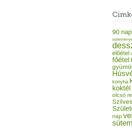
Cimk
90 nap
sütemény
dess
előétel
f
főétel
gyümö
Húsvé
konyha
koktél
olcsó r
Szilves
Szüle
ve
nap
süte