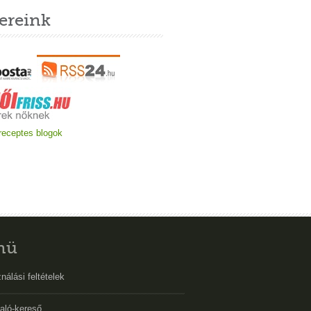
ereink
nü
nálási feltételek
aló-kereső