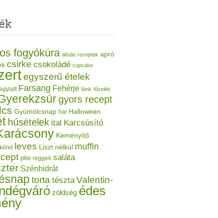
ék
os fogyókúra
apró
almás receptek
csirke
csokoládé
ek
cupcake
zert
egyszerű ételek
Farsang
Fehérje
agylalt
fánk
főzelék
Gyerekzsúr
gyors recept
lcs
Gyümölcsnap
Halloween
hal
t
húsételek
ital
Karcsúsító
Karácsony
Keményítő
leves
muffin
Liszt nélkül
köret
ecept
saláta
pite
reggeli
zter
Szénhidrát
tésnap
torta
Valentin-
tészta
ndégváró
édes
zöldség
mény