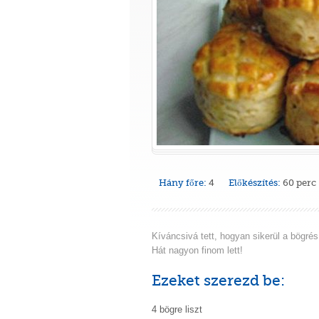
Hány főre:
4
Előkészítés:
60 perc
Kíváncsivá tett, hogyan sikerül a bögré
Hát nagyon finom lett!
Ezeket szerezd be:
4 bögre liszt