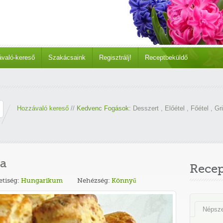
való-kereső
Szakácsaink
Regisztrálj!
Receptbeküldő
Hozzávaló kereső
//
Kedvenc Fogások:
Desszert
,
Előétel
,
Főétel
,
Gri
sa
Rece
tiség:
Hungarikum
Nehézség:
Könnyű
Népsz