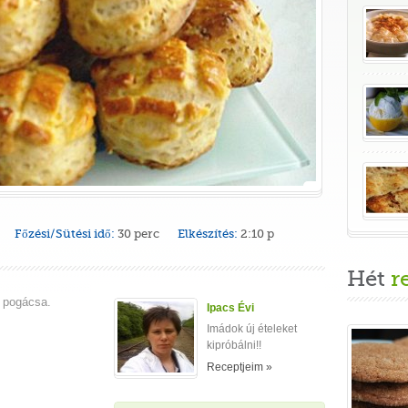
Főzési/Sütési idő:
30 perc
Elkészítés:
2:10 p
Hét
r
s pogácsa.
Ipacs Évi
Imádok új ételeket
kipróbálni!!
Receptjeim »