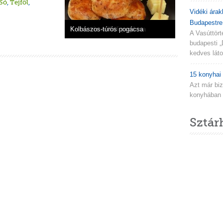
Só
,
Tejföl
,
Vidéki árak
Budapestre.
Juhtúrós-mazsolás pogácsa
Sajtos-tejfölös pogácsa
Kétmagvas pogácsa
Kelesztés nélküli pogácsa
Kolbászos-túrós pogácsa
A Vasúttör
budapesti „
kedves látog
15 konyhai 
Azt már biz
konyhában n
Sztár