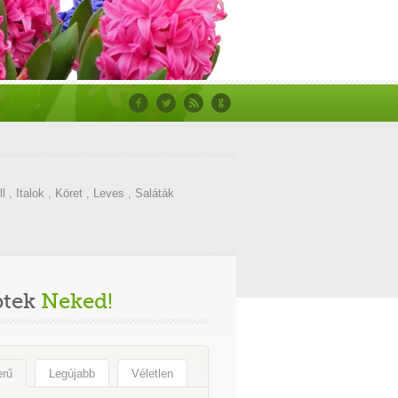
ll
,
Italok
,
Köret
,
Leves
,
Saláták
ptek
Neked!
erű
Legújabb
Véletlen