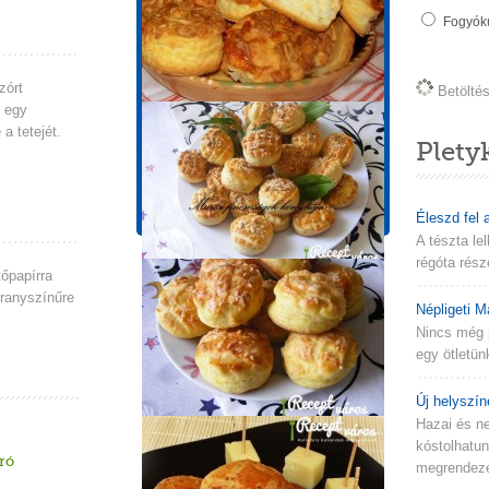
Tápérték információk
Fogyókú
1 adagra vonatkozik!
Energia
Zsír
zórt
Betöltés 
712 kcal
43.2g
d egy
Szénhidrát
Fehérje
a tetejét.
68.9g
12.2g
Plety
Koleszterin
Cukor
127mg
2.6g
Éleszd fel 
A tészta le
régóta rész
őpapírra
aranyszínűre
Népligeti M
Nincs még 
egy ötletün
Új helyszín
Hazai és n
kóstolhatu
ró
megrendezés