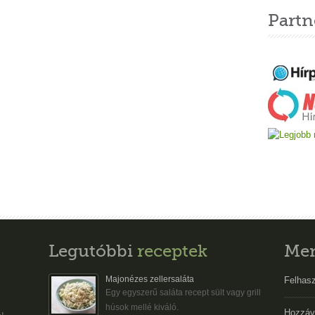
Partn
Legutóbbi
receptek
Me
Majonézes zellersaláta
Felhasz
Egy egyszerű saláta recept sült vagy grill
húsok mellé kiváló.
Hozzáv