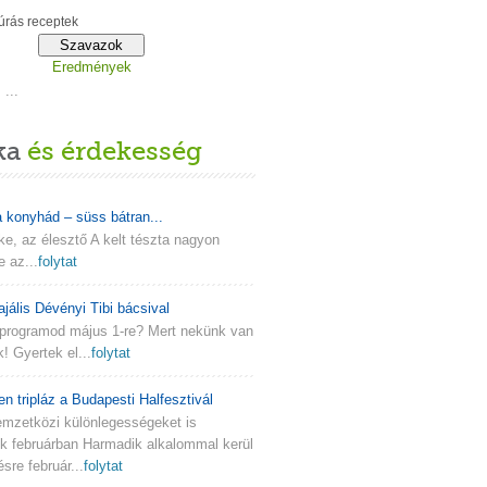
rás receptek
Eredmények
...
ka
és érdekesség
a konyhád – süss bátran...
lke, az élesztő A kelt tészta nagyon
e az...
folytat
ajális Dévényi Tibi bácsival
programod május 1-re? Mert nekünk van
k! Gyertek el...
folytat
en tripláz a Budapesti Halfesztivál
emzetközi különlegességeket is
nk februárban Harmadik alkalommal kerül
re február...
folytat