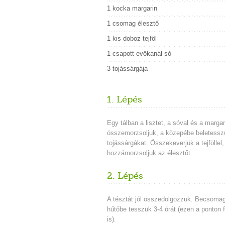
1 kocka margarin
1 csomag élesztő
1 kis doboz tejföl
1 csapott evőkanál só
3 tojássárgája
1. Lépés
Egy tálban a lisztet, a sóval és a margar
összemorzsoljuk, a közepébe beletessz
tojássárgákat. Összekeverjük a tejföllel
hozzámorzsoljuk az élesztőt.
2. Lépés
A tésztát jól összedolgozzuk. Becsomag
hűtőbe tesszük 3-4 órát (ezen a ponton 
is).