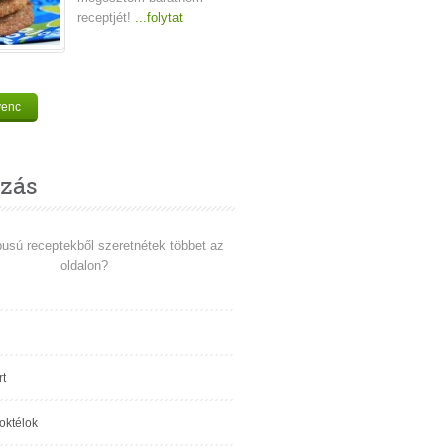
receptjét!
...folytat
venc
zás
pusú receptekből szeretnétek többet az
oldalon?
t
koktélok