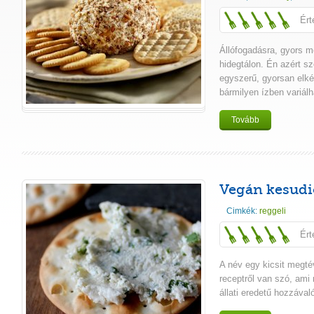
Ért
Állófogadásra, gyors m
hidegtálon. Én azért s
egyszerű, gyorsan elké
bármilyen ízben variálh
Tovább
Vegán kesudi
Cimkék:
reggeli
Ért
A név egy kicsit megté
receptről van szó, am
állati eredetű hozzávaló