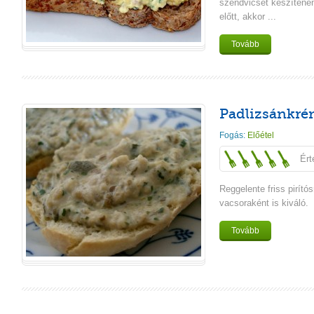
szendvicset készítenén
előtt, akkor ...
Tovább
Padlizsánkré
Fogás:
Előétel
Ért
Reggelente friss pirító
vacsoraként is kiváló.
Tovább