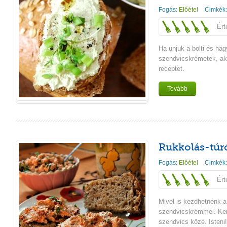
Fogás:
Előétel
Cimkék
Ért
Ha unjuk a bolti és h
szendvicskrémetek, akk
receptet.
Tovább
Rukkolás-túr
Fogás:
Előétel
Cimkék
Ért
Mivel is kezdhetnénk a
szendvicskrémmel. Kenh
szendvics közé. Isteni!