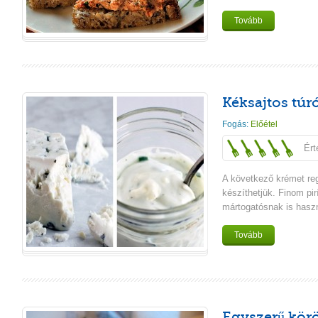
Tovább
Kéksajtos tú
Fogás:
Előétel
Ért
A következő krémet reg
készíthetjük. Finom pir
mártogatósnak is haszná
Tovább
Egyszerű kör