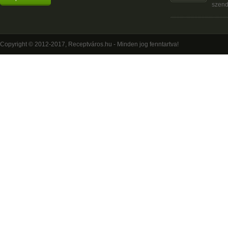
szend
Copyright © 2012-2017, Receptváros.hu - Minden jog fenntartva!