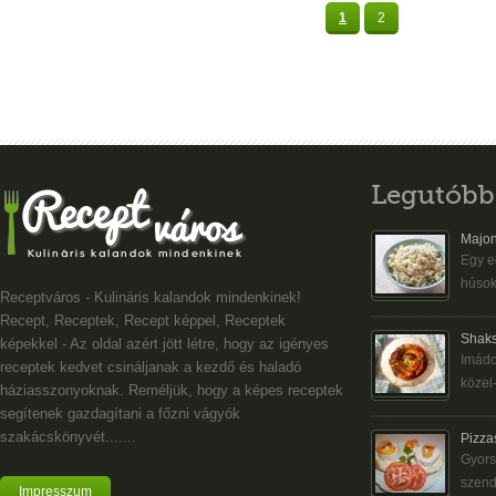
1
2
Legutóbb
Majon
Egy eg
húsok
Receptváros - Kulináris kalandok mindenkinek!
Recept, Receptek, Recept képpel, Receptek
Shaks
képekkel - Az oldal azért jött létre, hogy az igényes
Imádo
receptek kedvet csináljanak a kezdő és haladó
közel-
háziasszonyoknak. Reméljük, hogy a képes receptek
segítenek gazdagítani a főzni vágyók
szakácskönyvét.......
Pizza
Gyors
szend
Impresszum