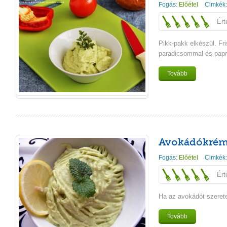
Fogás:
Előétel
Cimkék
Ért
Pikk-pakk elkészül. Fr
paradicsommal és papr
Tovább
Avokádókré
Fogás:
Előétel
Cimkék
Ért
Ha az avokádót szerete
Tovább