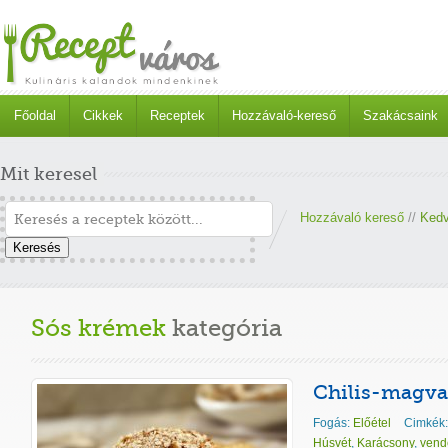
Főoldal
Cikkek
Receptek
Hozzávaló-kereső
Szakácsaink
Mit keresel
Hozzávaló kereső
//
Kedv
Keresés
Sós krémek
kategória
Chilis-magva
Fogás:
Előétel
Cimkék
Húsvét
,
Karácsony
,
vend