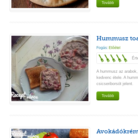
Tovább
Hummusz toa
Fogás:
Előétel
Ért
A hummusz az arabok, 
kedvenc étele. A hum
csicseriborsót jelent.
Tovább
Avokádókrém