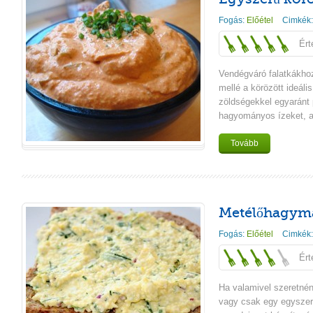
Fogás:
Előétel
Cimkék
Ért
Vendégváró falatkákhoz
mellé a körözött ideáli
zöldségekkel egyaránt p
hagyományos ízeket, a
Tovább
Metélőhagymá
Fogás:
Előétel
Cimkék
Ért
Ha valamivel szeretnénk
vagy csak egy egyszer