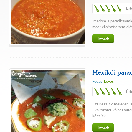
Ért
Imádom a paradicsoml
most elkészítettem dié
Tovább
Mexikói para
Fogás:
Leves
Ért
Ezt készítik melegen is
- változatot választot
készítik.
Tovább