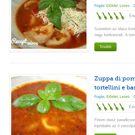
Fogás:
Előétel
,
Leves
Ért
Szeretem az olasz kony
nagy kedvencek. A torte
Tovább
Zuppa di po
tortellini e ba
Fogás:
Előétel
,
Leves
Ért
Finom olasz paradics
kipróbálni az ő verzióju