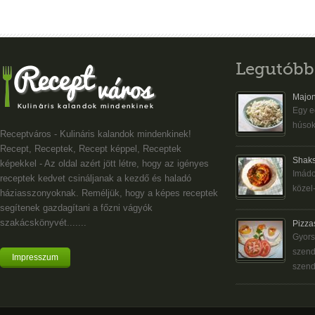
Legutóbb
Majon
Egy eg
húsok
Receptváros - Kulináris kalandok mindenkinek!
Recept, Receptek, Recept képpel, Receptek
Shaks
képekkel - Az oldal azért jött létre, hogy az igényes
Imádo
receptek kedvet csináljanak a kezdő és haladó
közel-
háziasszonyoknak. Reméljük, hogy a képes receptek
segítenek gazdagítani a főzni vágyók
szakácskönyvét.......
Pizza
Gyors
szend
Impresszum
szend