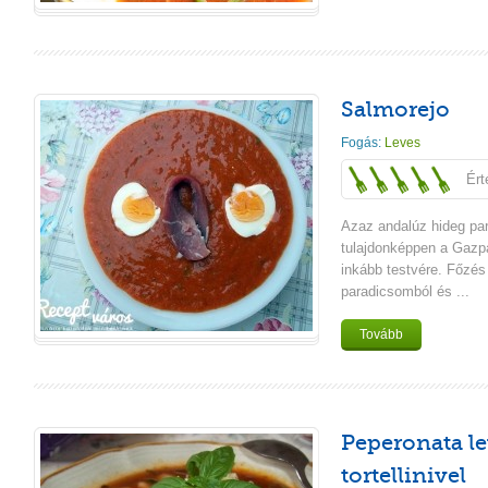
Salmorejo
Fogás:
Leves
Ért
Azaz andalúz hideg pa
tulajdonképpen a Gazp
inkább testvére. Főzés 
paradicsomból és ...
Tovább
Peperonata l
tortellinivel