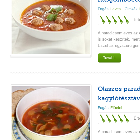
Fogás:
Leves
Cimkék:
Ért
A paradicsomleves az 
is sokat készítek, mer
Ezzel az egyszerű gomb
Tovább
Olaszos para
kagylótésztáv
Fogás:
Előétel
Ért
A paradicsomleves az