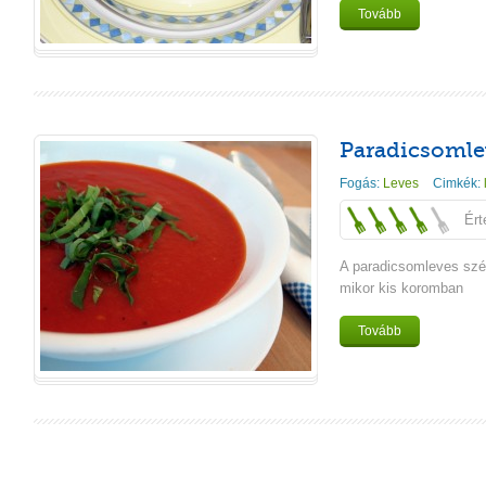
Tovább
Paradicsomle
Fogás:
Leves
Cimkék:
Ért
A paradicsomleves szé
mikor kis koromban
Tovább