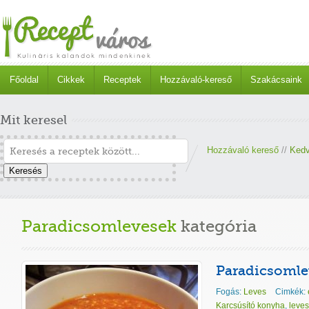
Főoldal
Cikkek
Receptek
Hozzávaló-kereső
Szakácsaink
Mit keresel
Hozzávaló kereső
//
Kedv
Keresés
Paradicsomlevesek
kategória
Paradicsomle
Fogás:
Leves
Cimkék:
Karcsúsító konyha
,
leves