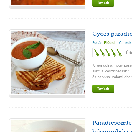
Tovább
Gyors paradi
Fogás:
Előétel
Cimkék
Ért
Ki gondolná, hogy para
alatt is készíthetünk?
és azonnal valami ehető
Tovább
Paradicsomle
húsgombócca