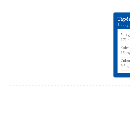
Tápér
1 adagr
Energ
171 k
Koles
15 m
Cuko
9,8 g