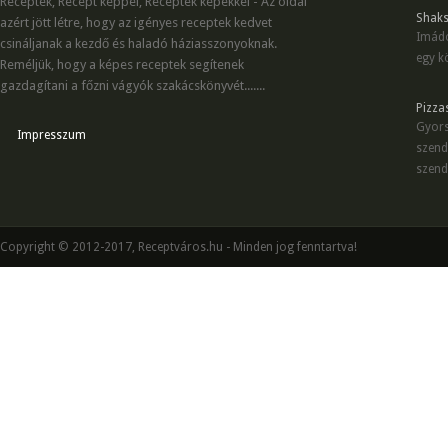
Receptek, Recept képpel, Receptek képekkel - Az oldal
Shaks
azért jött létre, hogy az igényes receptek kedvet
Imádo
csináljanak a kezdő és haladó háziasszonyoknak.
egy kö
Reméljük, hogy a képes receptek segítenek
gazdagítani a főzni vágyók szakácskönyvét.......
Pizza
Gyors
Impresszum
szend
szend
Copyright © 2012-2017, Receptváros.hu - Minden jog fenntartva!