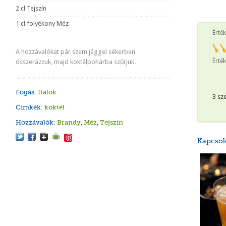
2 cl Tejszín
1 cl folyékony Méz
Érté
A hozzávalókat pár szem jéggel sékerben
Érték
összerázzuk, majd koktélpohárba szűrjük.
Fogás:
Italok
3 sz
Cimkék:
koktél
Hozzávalók:
Brandy
,
Méz
,
Tejszín
Save
Kapcsol