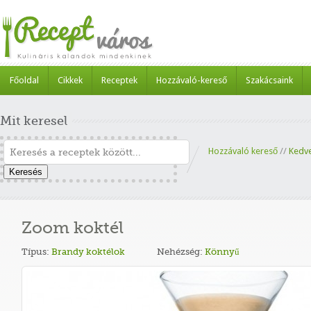
Főoldal
Cikkek
Receptek
Hozzávaló-kereső
Szakácsaink
Mit keresel
Hozzávaló kereső
//
Kedv
Keresés
Zoom koktél
Típus:
Brandy koktélok
Nehézség:
Könnyű