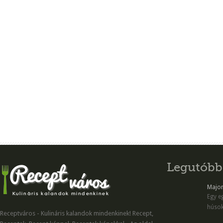
Legutóbb
Majon
Egy eg
húsok
Receptváros - Kulináris kalandok mindenkinek! Recept,