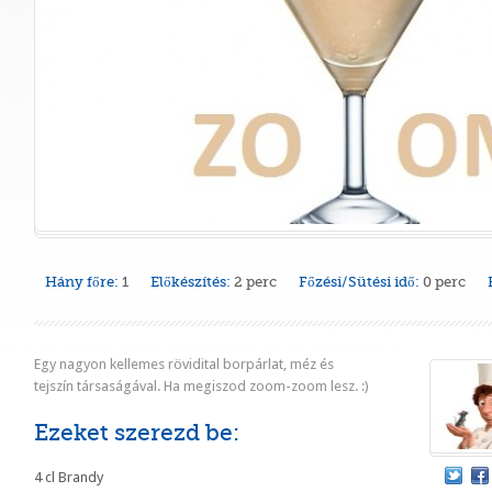
Hány főre:
1
Előkészítés:
2 perc
Főzési/Sütési idő:
0 perc
Egy nagyon kellemes rövidital borpárlat, méz és
tejszín társaságával. Ha megiszod zoom-zoom lesz. :)
Ezeket szerezd be:
4 cl Brandy