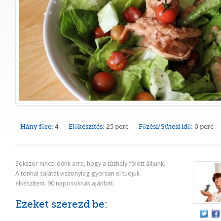
Hány főre:
4
Előkészítés:
25 perc
Főzési/Sütési idő:
0 perc
Sokszor nincs időnk arra, hogy a tűzhely fölött álljunk.
A tonhal salátát viszonylag gyorsan el tudjuk
elkészíteni. 90 naposoknak ajánlott.
Ezeket szerezd be: