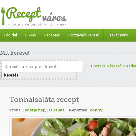
Főoldal
Cikkek
Receptek
Hozzávaló-kereső
Szakácsaink
Mit keresel
Hozzávaló kereső
//
Kedv
Keresés
Tonhalsaláta recept
Típus:
Fehérje nap
,
Halsaláta
Nehézség:
Könnyű