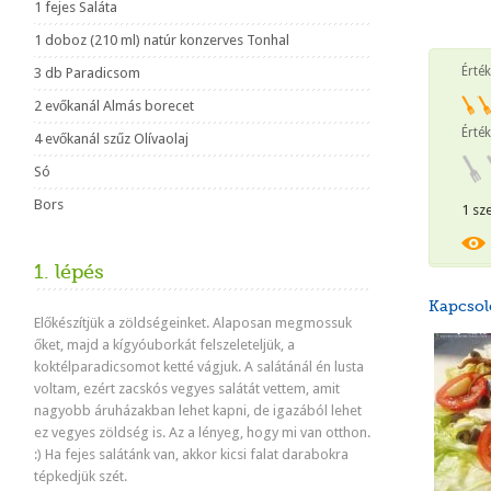
1 fejes Saláta
1 doboz (210 ml) natúr konzerves Tonhal
Érté
3 db Paradicsom
2 evőkanál Almás borecet
Érték
4 evőkanál szűz Olívaolaj
Só
Bors
1 sz
1. lépés
Kapcsol
Előkészítjük a zöldségeinket. Alaposan megmossuk
őket, majd a kígyóuborkát felszeleteljük, a
koktélparadicsomot ketté vágjuk. A salátánál én lusta
voltam, ezért zacskós vegyes salátát vettem, amit
nagyobb áruházakban lehet kapni, de igazából lehet
ez vegyes zöldség is. Az a lényeg, hogy mi van otthon.
:) Ha fejes salátánk van, akkor kicsi falat darabokra
tépkedjük szét.