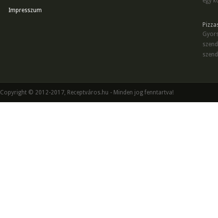
egy kö
Impresszum
Pizza
Gyors
szend
szend
Copyright © 2012-2017, Receptváros.hu - Minden jog fenntartva!