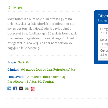
2. lépés
Tápér
Most történik a bum bele bum effekt. Egy tálba
1 adagr
beletesszük a salátát, uborkát, paradicsomot és a
konzerves tonhalat. Hozzáadunk egy kis almás
Energ
238 k
borecetet és szűz olívaolajat. Sózzuk és borsozzuk
ízlésünknek megfelelően. Ha ezzel végeztünk, akkor
Koles
az egészet jól átkeverjük és bár nem sok idő, de
16 m
hagyjuk állni 2-5 percig.
Cuko
2,9 g
Fogás:
Saláták
Cimkék:
90 napos fogyókúra
,
Fehérje
,
saláta
Hozzávalók:
Almaecet
,
Bors
,
Olívaolaj
,
Paradicsom
,
Saláta
,
Só
,
Tonhal
Save