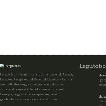
Legutóbb
Receptváros - Kulináris kalandok mindenkinek! Recept,
Majon
Receptek, Recept képpel, Receptek képekkel - Az oldal
Egy eg
azért jött létre, hogy az igényes receptek kedvet
húsok
csináljanak a kezdő és haladó háziasszonyoknak.
Reméljük, hogy a képes receptek segítenek
Shaks
gazdagítani a főzni vágyók szakácskönyvét.......
Imádo