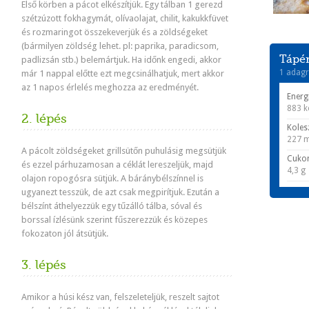
Első körben a pácot elkészítjük. Egy tálban 1 gerezd
szétzúzott fokhagymát, olívaolajat, chilit, kakukkfüvet
és rozmaringot összekeverjük és a zöldségeket
(bármilyen zöldség lehet. pl: paprika, paradicsom,
Tápér
padlizsán stb.) belemártjuk. Ha időnk engedi, akkor
1 adagr
már 1 nappal előtte ezt megcsinálhatjuk, mert akkor
az 1 napos érlelés meghozza az eredményét.
Energ
883 k
2. lépés
Koles
227 
A pácolt zöldségeket grillsütőn puhulásig megsütjük
Cuko
és ezzel párhuzamosan a céklát lereszeljük, majd
4,3 g
olajon ropogósra sütjük. A báránybélszínnel is
ugyanezt tesszük, de azt csak megpirítjuk. Ezután a
bélszínt áthelyezzük egy tűzálló tálba, sóval és
borssal ízlésünk szerint fűszerezzük és közepes
fokozaton jól átsütjük.
3. lépés
Amikor a húsi kész van, felszeleteljük, reszelt sajtot