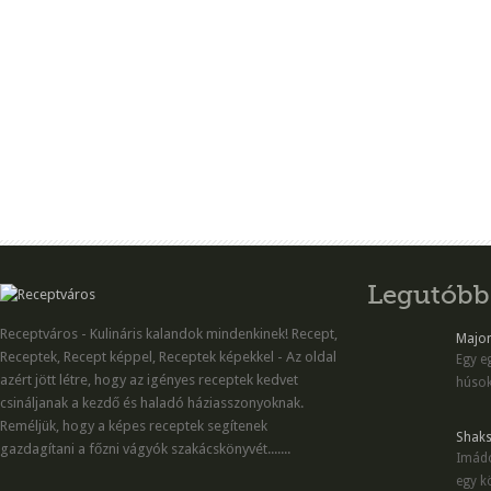
Legutóbb
Receptváros - Kulináris kalandok mindenkinek! Recept,
Majon
Receptek, Recept képpel, Receptek képekkel - Az oldal
Egy eg
azért jött létre, hogy az igényes receptek kedvet
húsok
csináljanak a kezdő és haladó háziasszonyoknak.
Reméljük, hogy a képes receptek segítenek
Shaks
gazdagítani a főzni vágyók szakácskönyvét.......
Imádo
egy kö