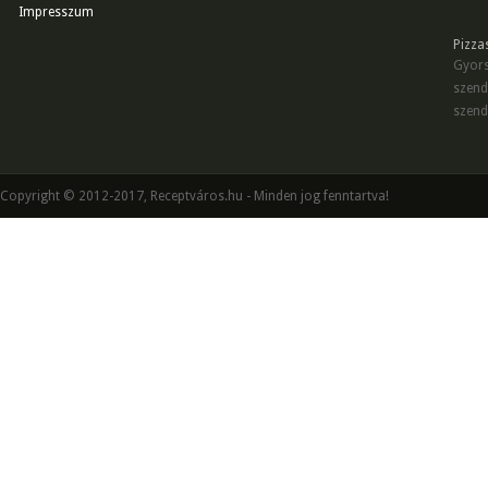
Impresszum
Pizza
Gyors
szend
szend
Copyright © 2012-2017, Receptváros.hu - Minden jog fenntartva!