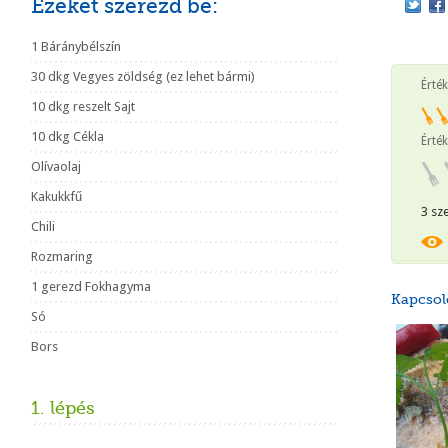
Ezeket szerezd be:
1 Báránybélszín
30 dkg Vegyes zöldség (ez lehet bármi)
Érté
10 dkg reszelt Sajt
10 dkg Cékla
Érték
Olívaolaj
Kakukkfű
3 sz
Chili
Rozmaring
1 gerezd Fokhagyma
Kapcsol
Só
Bors
1. lépés