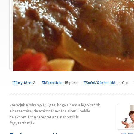
Hány főre:
2
Előkészítés:
15 perc
Főzési/Sütési idő:
1:10 p
Szeretjük a báránykát. Igaz, hogy a nem a legolcsóbb
a beszerzése, de azért néha-néha sikerül belőle
belaknom. Ezt a receptet a 90 naposok is
fogyaszthatják.