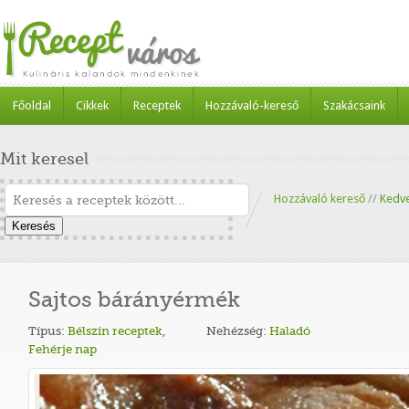
Főoldal
Cikkek
Receptek
Hozzávaló-kereső
Szakácsaink
Mit keresel
Hozzávaló kereső
//
Kedv
Keresés
Sajtos bárányérmék
Típus:
Bélszín receptek
,
Nehézség:
Haladó
Fehérje nap