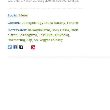
szórunk rá. Pácolt zöldségekkel és céklával tálaljuk.
Fogás:
Főétel
Cimkék:
90 napos fogyókúra
,
bárány
,
Fehérje
Sült l
Hozzávalók:
Báránybélszín
,
Bors
,
Cékla
,
Chili
csiper
Aranyk
Tonhall
Papriká
Sült ci
fűszer
,
Fokhagyma
,
Kakukkfű
,
Olívaolaj
,
Rozmaring
,
Sajt
,
Só
,
Vegyes zöldség
Save