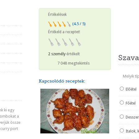
Értékelések
(4.5 / 5)
Értékeld a receptet!
Heti ked
2 személy
értékelt
Szava
7 048 megtekintés
Melyik t
Kapcsolódó receptek:
Előétel
Főétel
nk ki egy
ecombokat a
Desszer
erjük össze
 curry port
Italok, 