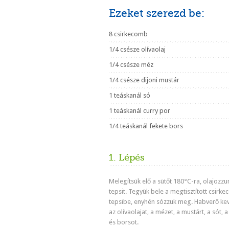
Ezeket szerezd be:
8 csirkecomb
1/4 csésze olívaolaj
1/4 csésze méz
1/4 csésze dijoni mustár
1 teáskanál só
1 teáskanál curry por
1/4 teáskanál fekete bors
1. Lépés
Melegítsük elő a sütőt 180°C-ra, olajozzu
tepsit. Tegyük bele a megtisztított csirk
tepsibe, enyhén sózzuk meg. Habverő kev
az olívaolajat, a mézet, a mustárt, a sót, a
és borsot.