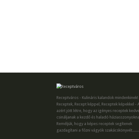
Receptváros - Kulináris kalandok mindenkinek!
Receptek, Recept képpel, Receptek képekkel - 
azért jött létre, hogy az igényes receptek kedv
csináljanak a kezdő és haladó háziasszonyokna
Reméljük, hogy a képes receptek segítenek
gazdagítani a főzni vágyók szakácskönyvét.......