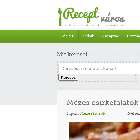
Főoldal
Cikkek
Receptek
Hozzáv
Mit keresel
Keresés
Mézes csirkefalatok
Típus:
Mézes húsok
Nehéz