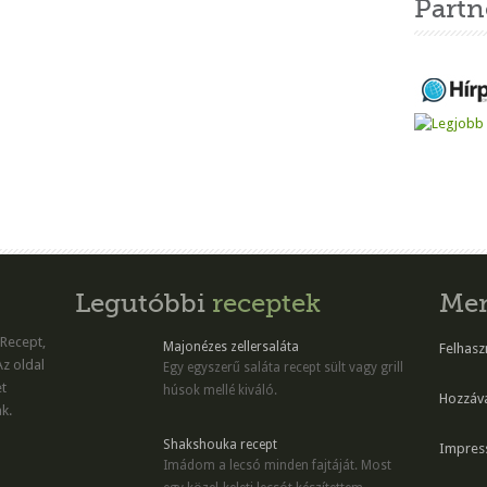
Partn
Legutóbbi
receptek
Me
 Recept,
Majonézes zellersaláta
Felhaszn
Az oldal
Egy egyszerű saláta recept sült vagy grill
et
húsok mellé kiváló.
Hozzáv
k.
Shakshouka recept
Impres
Imádom a lecsó minden fajtáját. Most