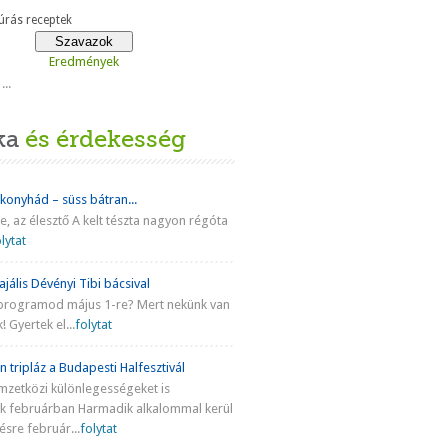
rás receptek
Eredmények
...
ka
és érdekesség
 konyhád – süss bátran...
ke, az élesztő A kelt tészta nagyon régóta
lytat
jális Dévényi Tibi bácsival
programod május 1-re? Mert nekünk van
! Gyertek el...
folytat
n tripláz a Budapesti Halfesztivál
mzetközi különlegességeket is
nk februárban Harmadik alkalommal kerül
sre február...
folytat