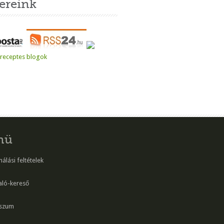
ereink
nü
álási feltételek
aló-kereső
szum