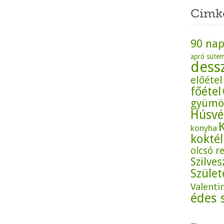
Cimk
90 nap
apró süte
dess
előétel
főétel
gyümö
Húsvé
konyha
koktél
olcsó r
Szilves
Szüle
Valenti
édes 