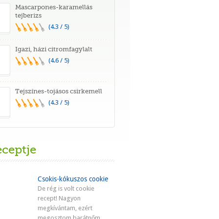
Mascarpones-karamellás
tejberizs
(4.3 / 5)
Igazi, házi citromfagylalt
(4.6 / 5)
Tejszínes-tojásos csirkemell
(4.3 / 5)
eceptje
Csokis-kókuszos cookie
De rég is volt cookie
recept! Nagyon
megkívántam, ezért
megosztom barátnőm