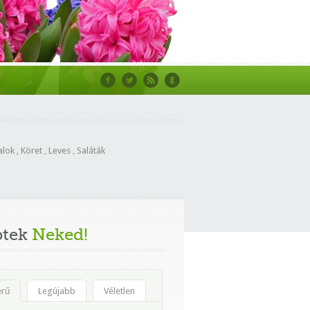
alok
,
Köret
,
Leves
,
Saláták
ptek
Neked!
erű
Legújabb
Véletlen