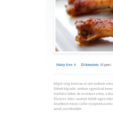
Hány főre:
4
Előkészítés:
15 perc
Régen még biztosan el sem tudtunk volna
főételt képzelni, amiben egymással kever
markáns ízeket, de mostanra a thai, a kína
fűszeres-édes-savanyú ételek egyre nép
Következő mézes csirke receptünk pontos
annál szerethetőbb.