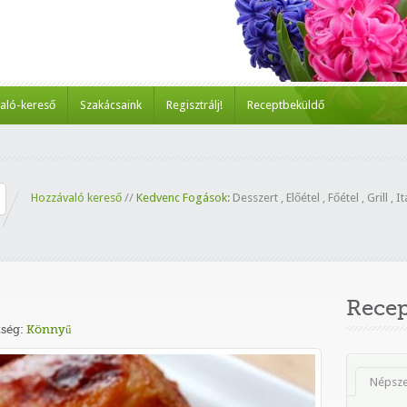
aló-kereső
Szakácsaink
Regisztrálj!
Receptbeküldő
Hozzávaló kereső
//
Kedvenc Fogások:
Desszert
,
Előétel
,
Főétel
,
Grill
,
It
Rece
ség:
Könnyű
Népsz