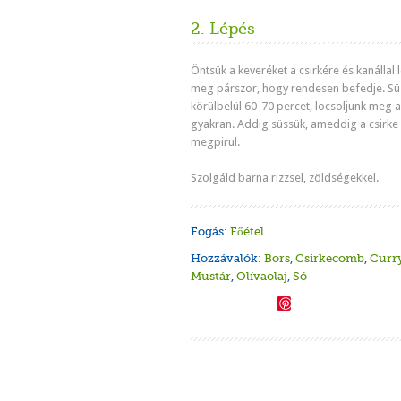
2. Lépés
Öntsük a keveréket a csirkére és kanállal 
meg párszor, hogy rendesen befedje. Sü
körülbelül 60-70 percet, locsoljunk meg a 
gyakran. Addig süssük, ameddig a csirke
megpirul.
Szolgáld barna rizzsel, zöldségekkel.
Fogás:
Főétel
Hozzávalók:
Bors
,
Csirkecomb
,
Curr
Mustár
,
Olívaolaj
,
Só
Save