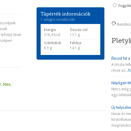
Fogyókú
Tápérték információk
1 adagra vonatkozik!
locsoljunk
Betöltés 
ssük
Energia
Összes zsír
lefolyó lével
218,4 kcal
13,1 g
Plety
 szépen
Szénhidrát
Fehérje
8,9 g
14,1 g
Éleszd fel a
A tészta lel
része az...
fo
Népligeti Ma
y
,
Méz
,
Nincs még 
egy ötletünk
Új helyszíne
Hazai és ne
kóstolhatu
megrendezé