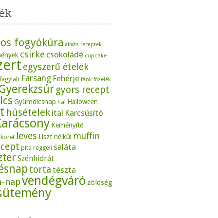
ék
os fogyókúra
almás receptek
csirke
csokoládé
mények
cupcake
zert
egyszerű ételek
Farsang
Fehérje
fagylalt
fánk
főzelék
Gyerekzsúr
gyors recept
lcs
Gyümölcsnap
Halloween
hal
t
húsételek
ital
Karcsúsító
Karácsony
Keményítő
leves
muffin
Liszt nélkül
köret
ecept
saláta
pite
reggeli
zter
Szénhidrát
tésnap
torta
tészta
vendégváró
n-nap
zöldség
sütemény