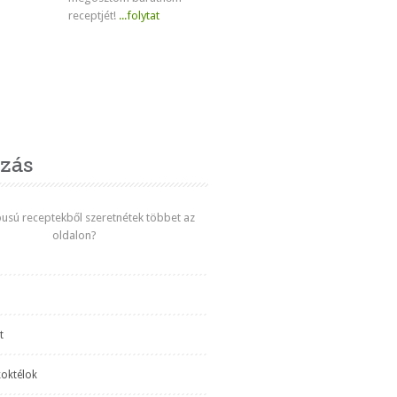
receptjét!
...folytat
venc
zás
ípusú receptekből szeretnétek többet az
oldalon?
t
koktélok