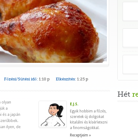
Főzési/Sütési idő:
1:10 p
Elkészítés:
1:25 p
Hét
r
 olyan
E.J.S.
jük a
Egyik hobbim a főzés,
i és a japán
szeretek új dolgokat
szerűbbek.
kitalálni és kísérletezni
an ilyen, de
a finomságokkal.
Receptjeim »