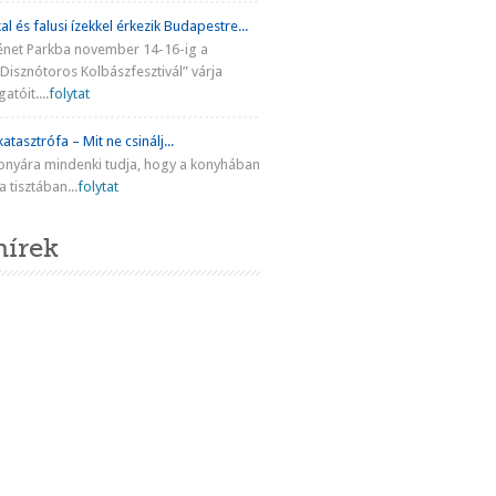
al és falusi ízekkel érkezik Budapestre...
énet Parkba november 14-16-ig a
Disznótoros Kolbászfesztivál” várja
atóit....
folytat
atasztrófa – Mit ne csinálj...
onyára mindenki tudja, hogy a konyhában
 tisztában...
folytat
hírek