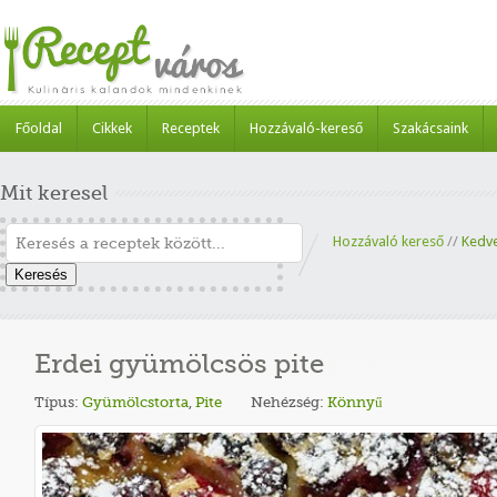
Főoldal
Cikkek
Receptek
Hozzávaló-kereső
Szakácsaink
Mit keresel
Hozzávaló kereső
//
Kedv
Keresés
Erdei gyümölcsös pite
Típus:
Gyümölcstorta
,
Pite
Nehézség:
Könnyű