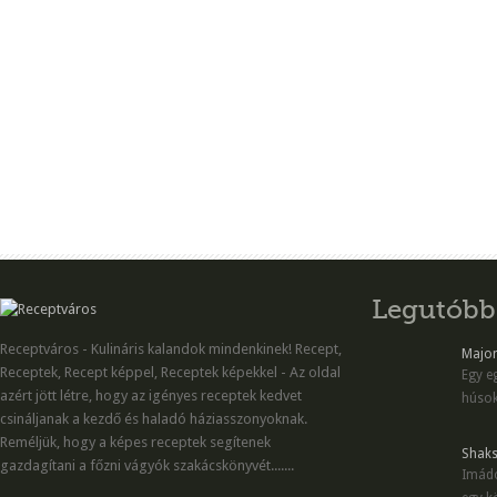
Legutóbb
Receptváros - Kulináris kalandok mindenkinek! Recept,
Majon
Receptek, Recept képpel, Receptek képekkel - Az oldal
Egy eg
azért jött létre, hogy az igényes receptek kedvet
húsok
csináljanak a kezdő és haladó háziasszonyoknak.
Reméljük, hogy a képes receptek segítenek
Shaks
gazdagítani a főzni vágyók szakácskönyvét.......
Imádo