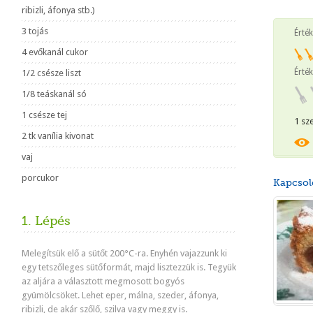
ribizli, áfonya stb.)
3 tojás
Érté
4 evőkanál cukor
Érték
1/2 csésze liszt
1/8 teáskanál só
1 csésze tej
1 sz
2 tk vanília kivonat
vaj
porcukor
Kapcsol
1. Lépés
Melegítsük elő a sütőt 200°C-ra. Enyhén vajazzunk ki
egy tetszőleges sütőformát, majd lisztezzük is. Tegyük
az aljára a választott megmosott bogyós
gyümölcsöket. Lehet eper, málna, szeder, áfonya,
ribizli, de akár szőlő, szilva vagy meggy is.