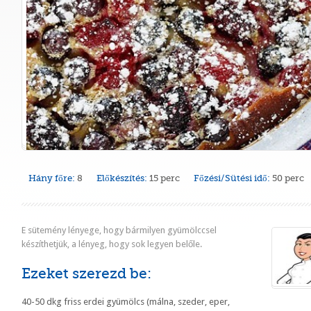
Hány főre:
8
Előkészítés:
15 perc
Főzési/Sütési idő:
50 perc
E sütemény lényege, hogy bármilyen gyümölccsel
készíthetjük, a lényeg, hogy sok legyen belőle.
Ezeket szerezd be:
40-50 dkg friss erdei gyümölcs (málna, szeder, eper,