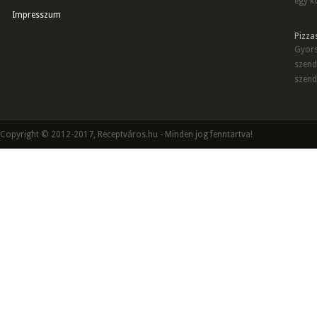
egy kö
Impresszum
Pizza
Gyors
szend
szend
Copyright © 2012-2017, Receptváros.hu - Minden jog fenntartva!