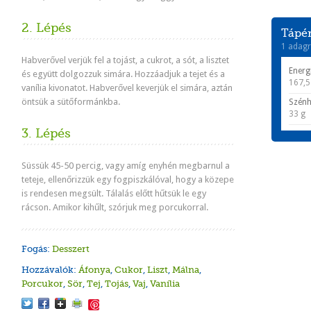
2. Lépés
Tápér
1 adagr
Habverővel verjük fel a tojást, a cukrot, a sót, a lisztet
Energ
és együtt dolgozzuk simára. Hozzáadjuk a tejet és a
167,5
vanília kivonatot. Habverővel keverjük el simára, aztán
öntsük a sütőformánkba.
Szénh
33 g
3. Lépés
Süssük 45-50 percig, vagy amíg enyhén megbarnul a
teteje, ellenőrizzük egy fogpiszkálóval, hogy a közepe
is rendesen megsült. Tálalás előtt hűtsük le egy
rácson. Amikor kihűlt, szórjuk meg porcukorral.
Fogás:
Desszert
Hozzávalók:
Áfonya
,
Cukor
,
Liszt
,
Málna
,
Porcukor
,
Sör
,
Tej
,
Tojás
,
Vaj
,
Vanília
Save