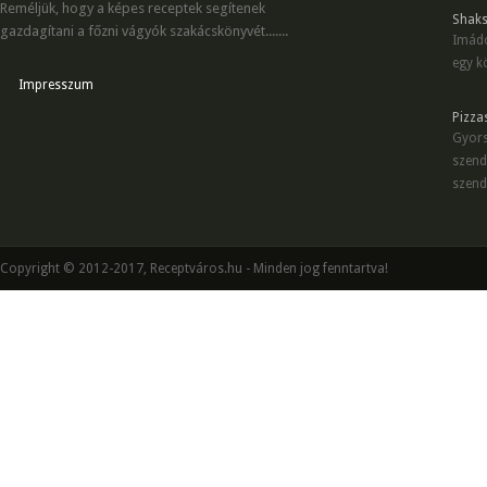
Reméljük, hogy a képes receptek segítenek
Shaks
gazdagítani a főzni vágyók szakácskönyvét.......
Imádo
egy kö
Impresszum
Pizza
Gyors
szend
szend
Copyright © 2012-2017, Receptváros.hu - Minden jog fenntartva!