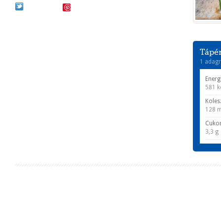
Save
Tápér
1 adagr
Energ
581 k
Koles
128 
Cuko
3,3 g