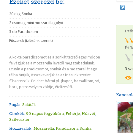
Ezeket szerezd be:
20 dkg Sonka
2 csomag mini mozzarellagolyó
Érté
3 db Paradicsom
Fűszerek (ízlésünk szerint)
Érték
A koktélparadicsomot és a sonkát tetszőleges módon
felvágjuk és a mozzarella levétől megszabadulunk.
3 sz
Ezután a paradicsomot, sonkát és a mozzarellát egy
tálba öntjük, összekeverjük és az ízlésünk szerint
fűszerezzük. Ez lehet bármi pl. (kapor, bazsalikom, só,
bors, petrezselyem zöldje, ételízesítő.
Kapcsol
Fogás:
Saláták
Cimkék:
90 napos fogyókúra
,
Fehérje
,
Húsvét
,
Szilveszter
Hozzávalók:
Mozzarella
,
Paradicsom
,
Sonka