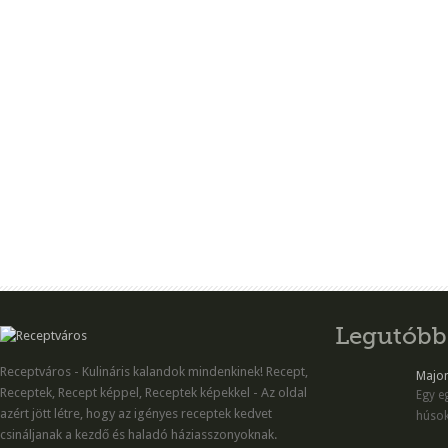
Legutóbb
Receptváros - Kulináris kalandok mindenkinek! Recept,
Majon
Receptek, Recept képpel, Receptek képekkel - Az oldal
Egy eg
azért jött létre, hogy az igényes receptek kedvet
húsok
csináljanak a kezdő és haladó háziasszonyoknak.