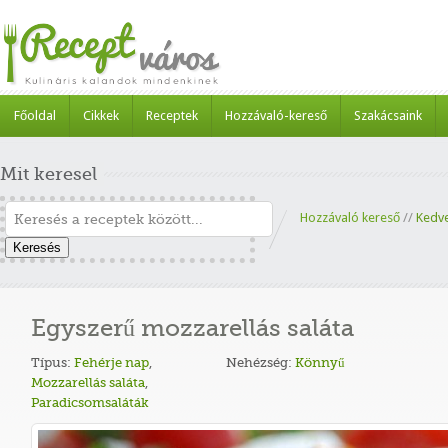
Főoldal
Cikkek
Receptek
Hozzávaló-kereső
Szakácsaink
Mit keresel
Hozzávaló kereső
//
Kedv
Keresés
Egyszerű mozzarellás saláta
Típus:
Fehérje nap
,
Nehézség:
Könnyű
Mozzarellás saláta
,
Paradicsomsaláták