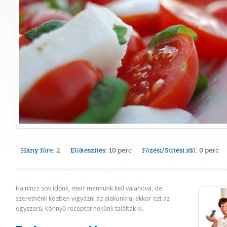
Hány főre:
2
Előkészítés:
10 perc
Főzési/Sütési idő:
0 perc
Ha nincs sok időnk, mert mennünk kell valahova, de
szeretnénk közben vigyázni az alakunkra, akkor ezt az
egyszerű, könnyű receptet nekünk találták ki.